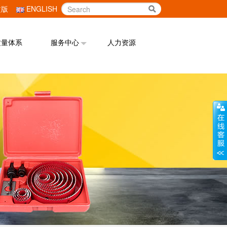
文版
ENGLISH
质量体系
服务中心
人力资源