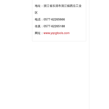
地址：浙江省乐清市清江镇西沿工业
区
电话：0577-62265666
传真：0577-62265188
网址：
www.yqcgtools.com