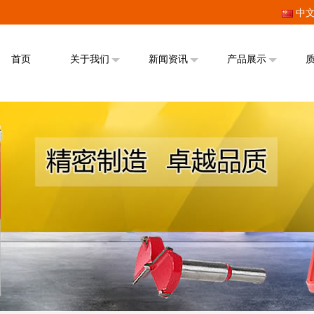
中
首页
关于我们
新闻资讯
产品展示