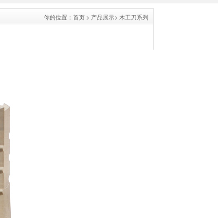
你的位置：
首页
>
产品展示
>
木工刀系列