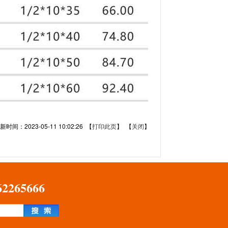
时间：2023-05-11 10:02:26 【
打印此页
】 【
关闭
】
62265666