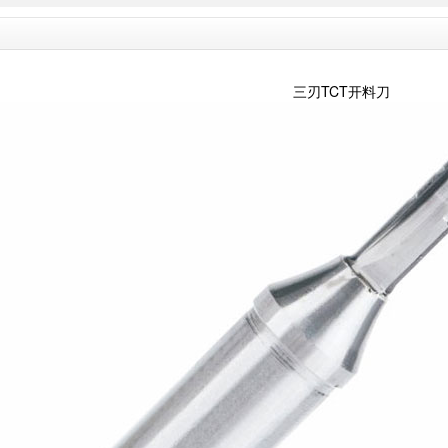
三刃TCT开料刀