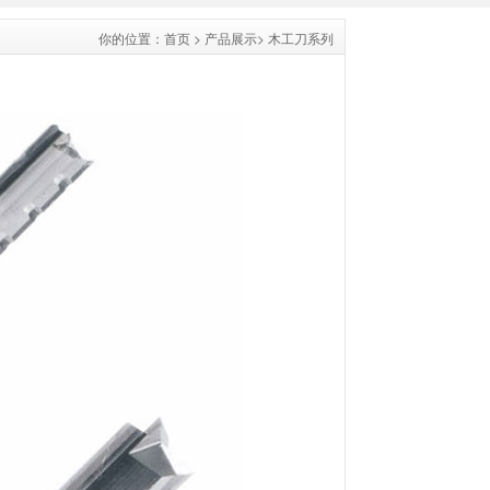
你的位置：
首页
>
产品展示
>
木工刀系列