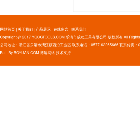
网站首页
|
关于我们
|
产品展示
|
在线留言
|
联系我们
Copyright @ 2017 YQCGTOOLS.COM 乐清市成功工具有限公司 版权所有 All Rights 
公司地址：浙江省乐清市清江镇西沿工业区 联系电话：0577-62265666 联系传真：0577
Built By
BOYUAN.COM
博远网络
技术支持