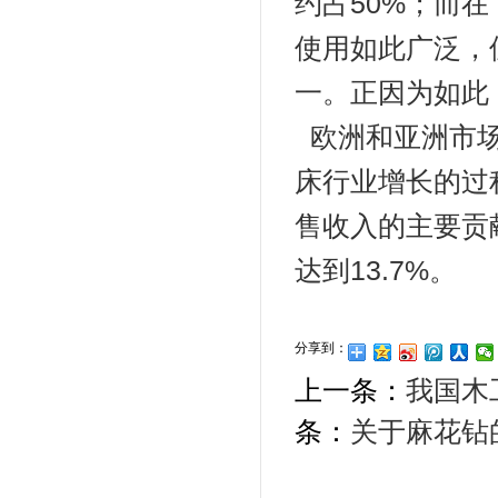
约占50%；而
使用如此广泛，
一。正因为如此
欧洲和亚洲市场
床行业增长的过
售收入的主要贡献
达到13.7%。
分享到：
上一条：
我国木
条：
关于麻花钻